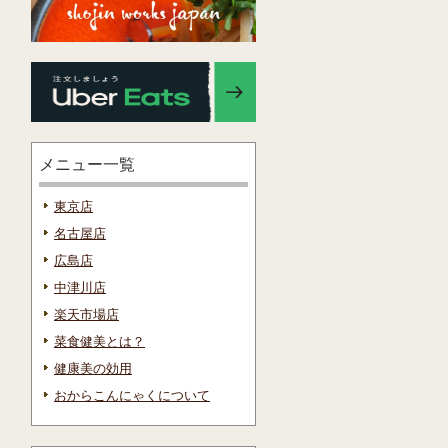
メニュー一覧
東京店
名古屋店
広島店
中津川店
楽天市場店
菜食健美とは？
健康美の効用
おからこんにゃくについて