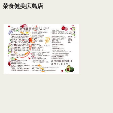
菜食健美広島店