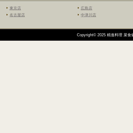
東京店
広島店
名古屋店
中津川店
Copyright© 2025 精進料理 菜