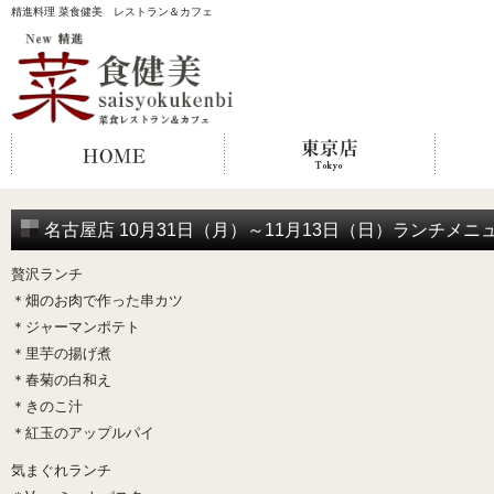
精進料理 菜食健美 レストラン＆カフェ
名古屋店 10月31日（月）～11月13日（日）ランチメニ
贅沢ランチ
＊畑のお肉で作った串カツ
＊ジャーマンポテト
＊里芋の揚げ煮
＊春菊の白和え
＊きのこ汁
＊紅玉のアップルパイ
気まぐれランチ