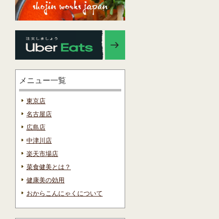
メニュー一覧
東京店
名古屋店
広島店
中津川店
楽天市場店
菜食健美とは？
健康美の効用
おからこんにゃくについて