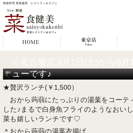
精進料理 菜食健美 レストラン＆カフェ
☆名古屋店 6月1日(土)から6月
ューです♪
★贅沢ランチ(￥1,500）
おから蒟蒻にたっぷりの湯葉をコーテ
した♪まるで白身魚フライのようなおい
菜も嬉しいランチです♡
＊おから蒟蒻の湯葉衣揚げ