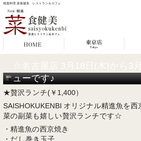
精進料理 菜食健美 レストラン＆カフェ
☆名古屋店 3月18日(木)から3
ューです♪
★贅沢ランチ(￥1,400）
SAISHOKUKENBI オリジナル精進魚
菜の副菜も嬉しい贅沢ランチです☆
・精進魚の西京焼き
・だし巻き玉子