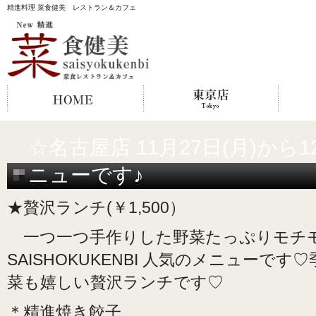
精進料理 菜食健美 レストラン＆カフェ
☆名古屋店 11月27日(月)から
ニューです♪
★贅沢ランチ(￥1,500）
一つ一つ手作りした野菜たっぷりモチ
SAISHOKUKENBI 人気のメニューです
菜も嬉しい贅沢ランチです♡
＊精進焼き餃子