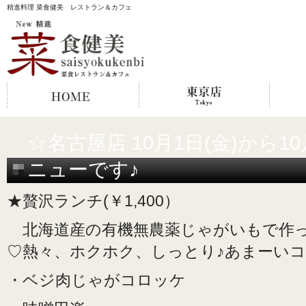
精進料理 菜食健美 レストラン＆カフェ
☆名古屋店 10月1日(金)から1
ニューです♪
★贅沢ランチ(￥1,400）
北海道産の有機無農薬じゃがいもで作
♡熱々、ホクホク、しっとり♪あまーい
・ベジ肉じゃがコロッケ