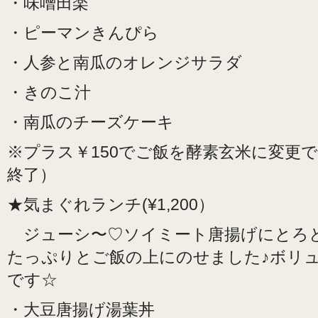
・味噌田楽
・ピーマンきんぴら
・人参と南瓜のオレンジサラダ
・きのこ汁
・南瓜のチーズケーキ
※プラス￥150でご飯を酵素玄米に変更
終了）
★気まぐれランチ(¥1,200）
ジューシ〜♡ソイミート唐揚げにとろ
たっぷりとご飯の上にのせました♪ボリ
です☆
・大豆唐揚げ湯葉丼