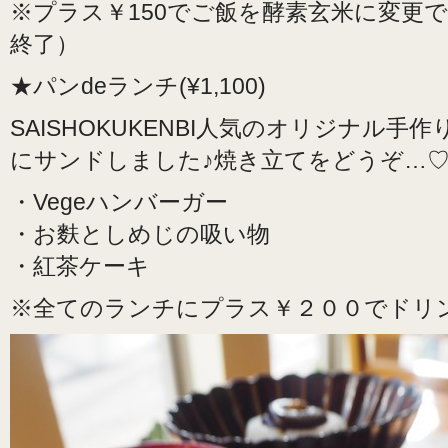
※プラス￥150でご飯を酵素玄米に変更
終了）
★パンdeランチ(¥1,100)
SAISHOKUKENBI人気のオリジナル手
にサンドしました♪焼き立てをどうぞ…
・Vegeハンバーガー
・お麩としめじの吸い物
・紅茶ケーキ
※全てのランチにプラス￥２００でドリ