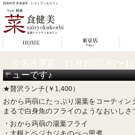
精進料理 菜食健美 レストラン＆カフェ
☆名古屋店 11月23日(月)〜1
ューです♪
★贅沢ランチ(￥1,400）
おから蒟蒻にたっぷり湯葉をコーティン
まるで白身魚のフライのようなおいしさ
・おから蒟蒻の湯葉フライ
・大根とベジカジキのべっ甲煮